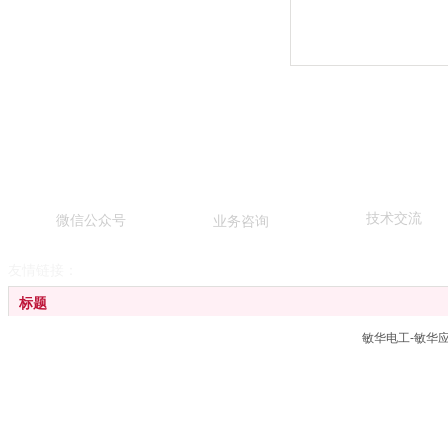
技术交流
微信公众号
业务咨询
友情链接：
标题
敏华电工-敏华
广东敏华电器有限公司
江门劳士国际电气有限公司
广东拿斯特（国际）照明有限公司
应急管理部消防产品合格评定中心
消防产品生产销售流向管理系统