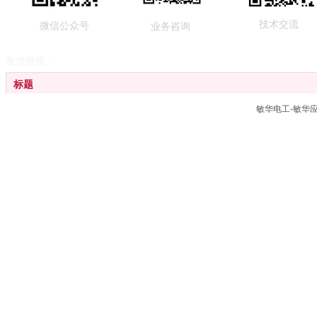
技术交流
微信公众号
业务咨询
友情链接：
标题
敏华电工-敏华
广东敏华电器有限公司
江门劳士国际电气有限公司
广东拿斯特（国际）照明有限公司
应急管理部消防产品合格评定中心
消防产品生产销售流向管理系统
中国消防产品信息网