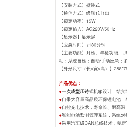
【安装方式】壁装式
【通信方式】级联1进1出
【额定功率】15W
【额定输入】AC220V/50Hz
【显示器】显示屏
【应急时间】≥180分钟
【主要功能】月检、年检功能、U
动；系统自检；自动/手动应急；
【外形尺寸（长×宽×高）】258*79
产品优点：
●
一次成型压铸
式机箱设计，结实
●
自带大容量高品质环保锂电池，
●
自控充电技术，寿命长、耐高温
●
智能电池监测管理系统，系统对
●
采用汽车级CAN总线技术，稳定