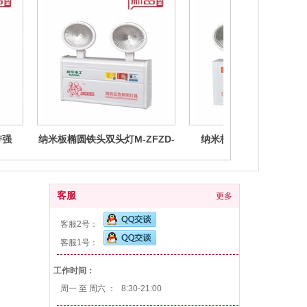
带强
纳米板椭圆铁头双头灯M-ZFZD-
纳米板平镜铁头双头灯带
2
E5W1170
启,M-ZFZD-E5W3004
客服
更多
客服2号：
客服1号：
工作时间：
周一 至 周六 ：
8:30-21:00