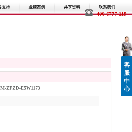
务支持
业绩案例
共享资料
联系我们
400-6777-119
客
服
中
FZD-E5W1173
心