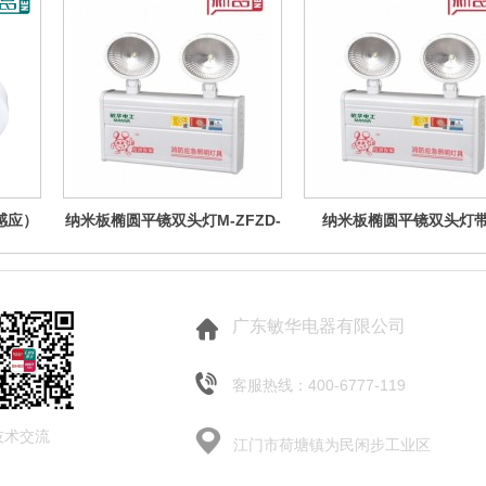
感应）
纳米板椭圆平镜双头灯M-ZFZD-
纳米板椭圆平镜双头灯
E5W1172
启,M-ZFZD-E5W301
广东敏华电器有限公司
客服热线：400-6777-119
技术交流
江门市荷塘镇为民闲步工业区