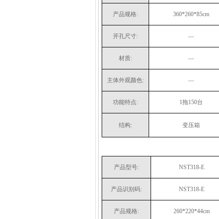
产品规格:
360*260*85cm
开孔尺寸:
—
材质:
—
主体外观颜色:
—
功能特点:
1拖150台
结构:
变压箱
产品型号:
NST318-E
产品识别码:
NST318-E
产品规格:
260*220*44cm