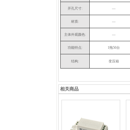
开孔尺寸:
—
材质:
—
主体外观颜色:
—
功能特点:
1拖50台
结构:
变压箱
相关商品