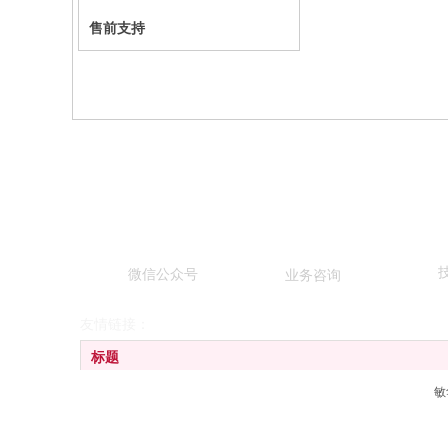
售前支持
微信公众号
业务咨询
友情链接：
标题
敏
广东敏华电器有限公司
江门劳士国际电气有限公司
广东拿斯特（国际）照明有限公司