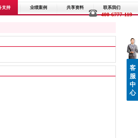
务支持
业绩案例
共享资料
联系我们
400-6777-119
客
服
中
心